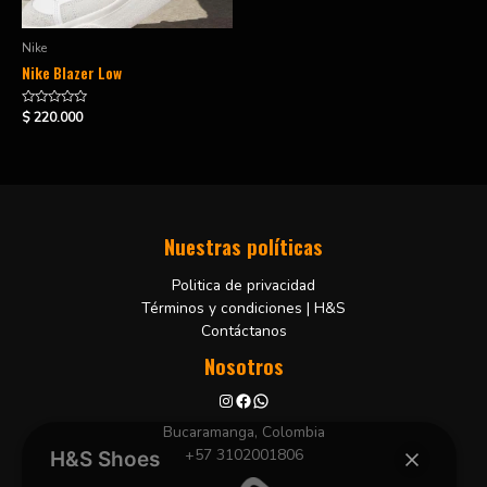
Nike
Nike Blazer Low
Valorado
$
220.000
en
0
de
5
Nuestras políticas
Politica de privacidad
Términos y condiciones | H&S
Contáctanos
Nosotros
Bucaramanga, Colombia
+57 3102001806
H&S Shoes