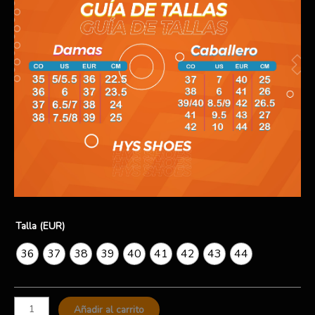
Talla (EUR)
36
37
38
39
40
41
42
43
44
Añadir al carrito