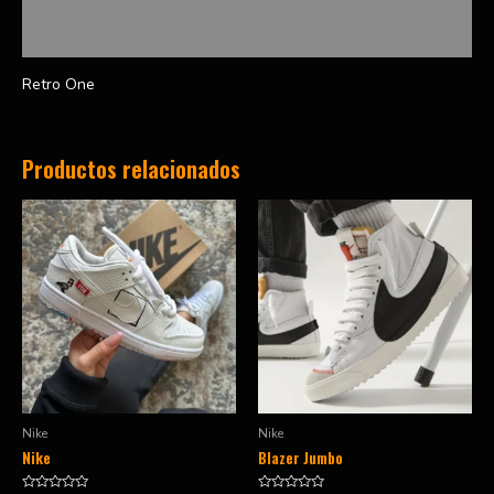
Valoraciones (0)
Retro One
Productos relacionados
Nike
Nike
Nike
Blazer Jumbo