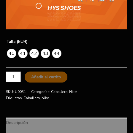
Talla (EUR)
40
41
42
43
44
Añadir al carrito
SKU:
U0031
Categorías:
Caballero
,
Nike
Etiquetas:
Caballero
,
Nike
Descripción
Información adicional