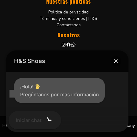
Nuestras políticas
Politica de privacidad
Términos y condiciones | H&S
Contáctanos
Nosotros
Bucaramanga, Colombia
+57 3102001806
H&S Shoes
¡Hola!
Pregúntanos por mas información
Iniciar chat
H&S Shoes © 2026 | Diseñado y desarrollado por
Cloude Company