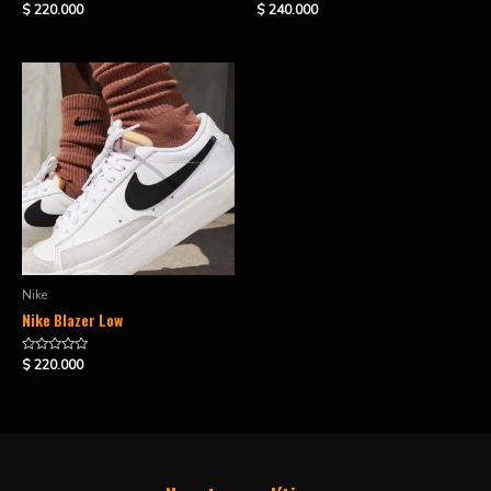
Valorado
Valorado
$
220.000
$
240.000
en
en
0
0
de
de
5
5
Nike
Nike Blazer Low
Valorado
$
220.000
en
0
de
5