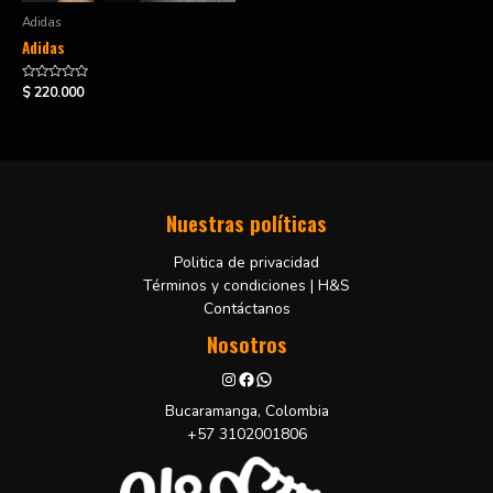
Adidas
Adidas
Valorado
$
220.000
en
0
de
5
Nuestras políticas
Politica de privacidad
Términos y condiciones | H&S
Contáctanos
Nosotros
Bucaramanga, Colombia
+57 3102001806
H&S Shoes