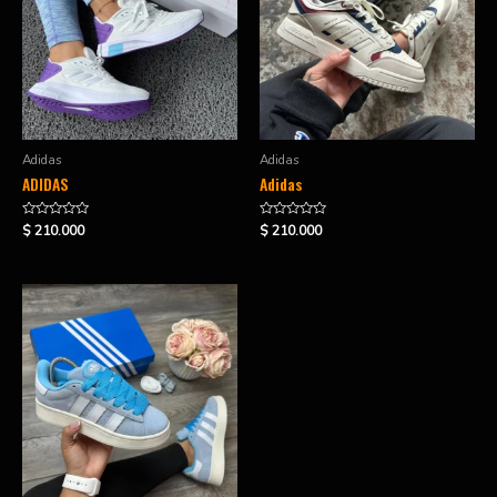
Adidas
Adidas
ADIDAS
Adidas
Valorado
Valorado
$
210.000
$
210.000
en
en
0
0
de
de
5
5