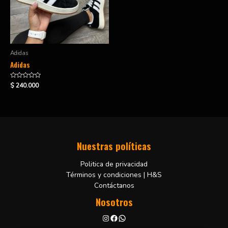
Adidas
Adidas
Valorado
$
240.000
en
0
de
5
Nuestras políticas
Politica de privacidad
Términos y condiciones | H&S
Contáctanos
Nosotros