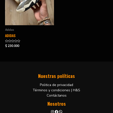
Adidas
ADIDAS
Valorado
$
230.000
en
0
de
5
Nuestras políticas
Politica de privacidad
Términos y condiciones | H&S
Contáctanos
Nosotros