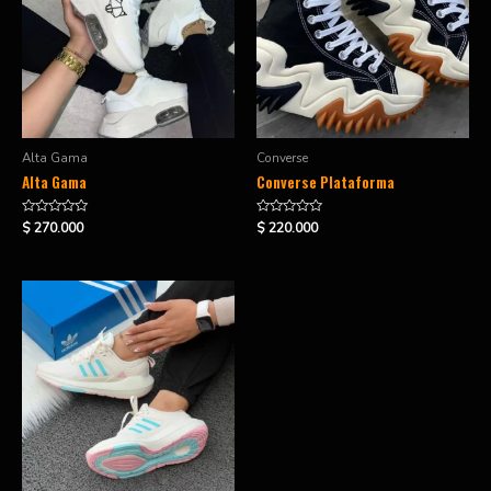
Alta Gama
Converse
Alta Gama
Converse Plataforma
Valorado
Valorado
$
270.000
$
220.000
en
en
0
0
de
de
5
5