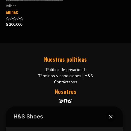
Adidas
ADIDAS
Valorado
$
200.000
en
0
de
5
Nuestras políticas
Politica de privacidad
Términos y condiciones | H&S
Contáctanos
Nosotros
Bucaramanga, Colombia
+57 3102001806
H&S Shoes