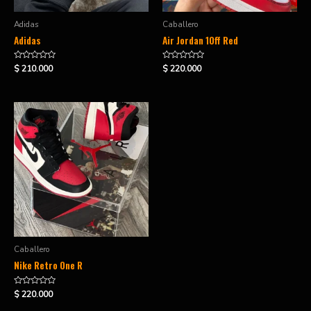
Adidas
Caballero
Adidas
Air Jordan 1Off Red
Valorado
Valorado
$
210.000
$
220.000
en
en
0
0
de
de
5
5
Caballero
Nike Retro One R
Valorado
$
220.000
en
0