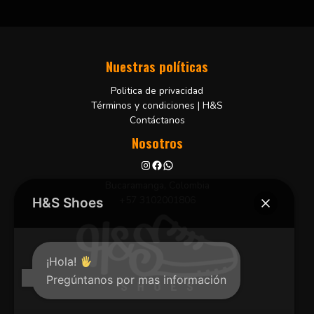
de
5
Nuestras políticas
Politica de privacidad
Términos y condiciones | H&S
Contáctanos
Nosotros
Bucaramanga, Colombia
+57 3102001806
H&S Shoes
¡Hola!
Pregúntanos por mas información