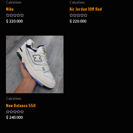
Caballero
Caballero
Nike
Air Jordan 1Off Red
Valorado
Valorado
$
220.000
$
220.000
en
en
0
0
de
de
5
5
Caballero
New Balance 550
Valorado
$
240.000
en
0
de
5