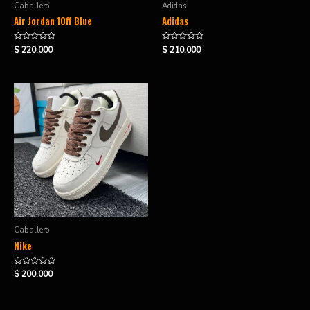
Caballero
Adidas
Air Jordan 1Off Blue
Adidas
Valorado
Valorado
$
220.000
$
210.000
en
en
0
0
de
de
5
5
Caballero
Nike
Valorado
$
200.000
en
0
de
5