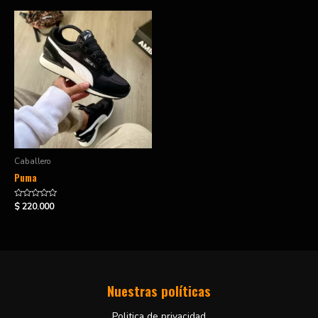
5
5
Caballero
Puma
Valorado
$
220.000
en
0
de
5
Nuestras políticas
Politica de privacidad