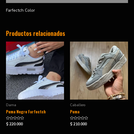
Farfectch Color
Productos relacionados
Dama
Caballero
Puma Negro Farfectch
Puma
Valorado
Valorado
$
220.000
$
210.000
en
en
0
0
de
de