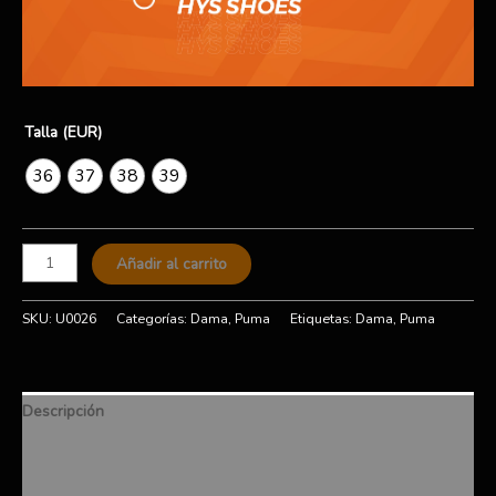
Talla (EUR)
36
37
38
39
Añadir al carrito
SKU:
U0026
Categorías:
Dama
,
Puma
Etiquetas:
Dama
,
Puma
Descripción
Información adicional
Valoraciones (0)