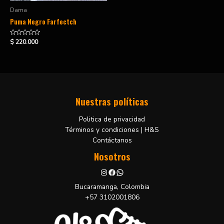
Dama
Puma Negro Farfectch
Valorado
$
220.000
en
0
de
5
Nuestras políticas
Politica de privacidad
Términos y condiciones | H&S
Contáctanos
Nosotros
Bucaramanga, Colombia
+57 3102001806
H&S Shoes