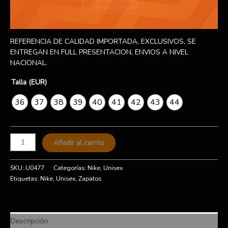
REFERENCIA DE CALIDAD IMPORTADA, EXCLUSIVOS, SE
ENTREGAN EN FULL PRESENTACION, ENVIOS A NIVEL
NACIONAL.
Talla (EUR)
36
37
38
39
40
41
42
43
44
Añadir al carrito
SKU:
U0477
Categorías:
Nike
,
Unisex
Etiquetas:
Nike
,
Unisex
,
Zapatos
Descripción