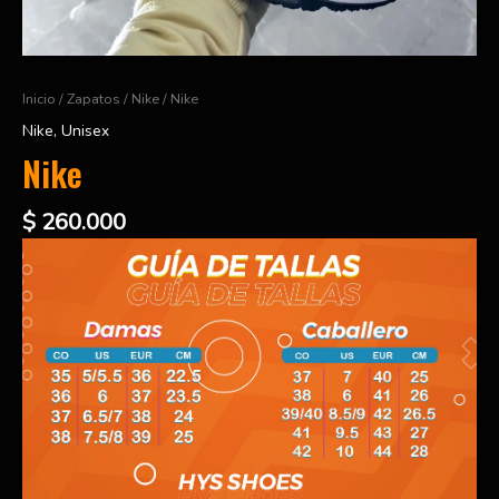
Inicio
/
Zapatos
/
Nike
/ Nike
Nike
,
Unisex
Nike
$
260.000