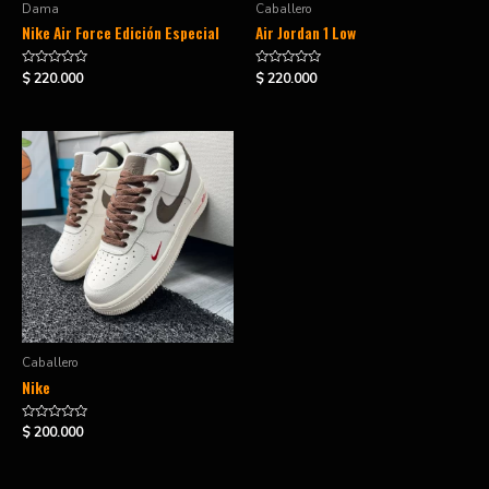
Dama
Caballero
Nike Air Force Edición Especial
Air Jordan 1 Low
Valorado
Valorado
$
220.000
$
220.000
en
en
0
0
de
de
5
5
Caballero
Nike
Valorado
$
200.000
en
0
de
5