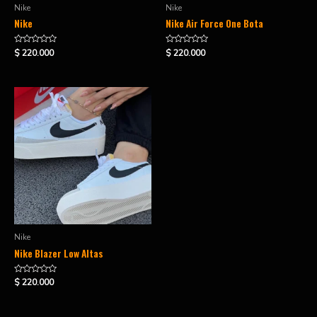
Nike
Nike
Nike
Nike Air Force One Bota
Valorado
Valorado
$
220.000
$
220.000
en
en
0
0
de
de
5
5
Nike
Nike Blazer Low Altas
Valorado
$
220.000
en
0
de
5