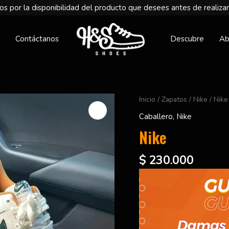
s por la disponibilidad del producto que desees antes de realizar
Contáctanos
Descubre
Ab
Nike
Inicio
/
Zapatos
/
Nike
/ Nike
cantidad
Caballero
,
Nike
Nike
$
230.000