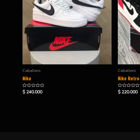
Caballero
Caballero
Nike
Nike Retro
$
240.000
$
220.000
Valorado
Valorado
en
en
0
0
de
de
5
5
H&S Shoes