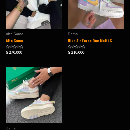
Alta Gama
Dama
Alta Gama
Nike Air Force One Multi C
Valorado
Valorado
$
270.000
$
210.000
en
en
0
0
de
de
5
5
Dama