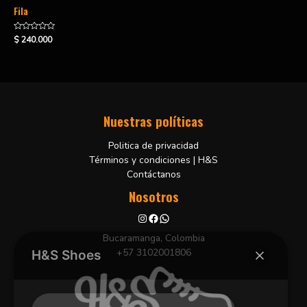
Fila
Valorado
$
240.000
en
0
de
5
Nuestras políticas
Politica de privacidad
Términos y condiciones | H&S
Contáctanos
Nosotros
Bucaramanga, Colombia
+57 3102001806
H&S Shoes