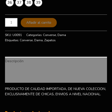
36
37
38
39
Añadir al carrito
SKU:
U0091
Categorías:
Converse
,
Dama
Etiquetas:
Converse
,
Dama
,
Zapatos
Descripción
Información adicional
Valoraciones (0)
PRODUCTO DE CALIDAD IMPORTADA, DE NUEVA COLECCION,
EXCLUSIVAMENTE DE CHICAS, ENVIOS A NIVEL NACIONAL.