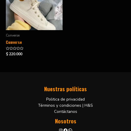
Converse
Converse
Valorado
$
220.000
en
0
de
5
Nuestras políticas
Politica de privacidad
Términos y condiciones | H&S
Contáctanos
Nosotros