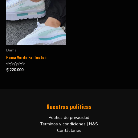
Dama
Puma Verde Farfectch
Valorado
$
220.000
en
0
de
5
Nuestras políticas
Politica de privacidad
Términos y condiciones | H&S
Contáctanos