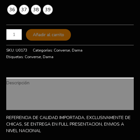
36
37
38
39
Añadir al carrito
SKU:
U0173
Categorías:
Converse
,
Dama
Etiquetas:
Converse
,
Dama
Descripción
Información adicional
Valoraciones (0)
REFERENCIA DE CALIDAD IMPORTADA, EXCLUSIVAMENTE DE
CHICAS, SE ENTREGA EN FULL PRESENTACION, ENVIOS A
NIVEL NACIONAL