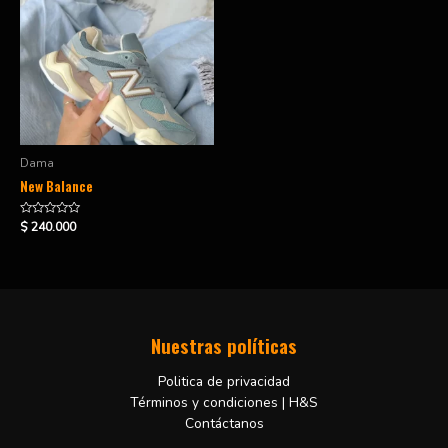
Dama
New Balance
Valorado
$
240.000
en
0
de
5
Nuestras políticas
Politica de privacidad
Términos y condiciones | H&S
Contáctanos