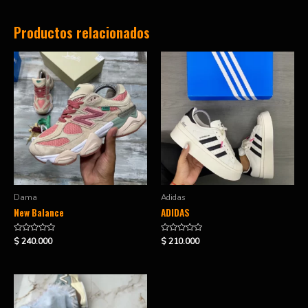
Productos relacionados
Dama
Adidas
New Balance
ADIDAS
Valorado
Valorado
$
240.000
$
210.000
en
en
0
0
de
de
5
5