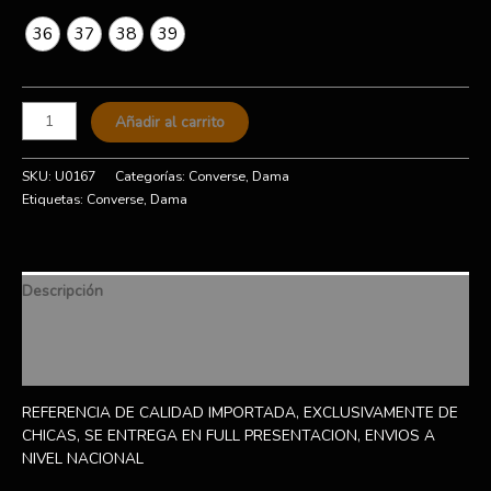
36
37
38
39
Añadir al carrito
SKU:
U0167
Categorías:
Converse
,
Dama
Etiquetas:
Converse
,
Dama
Descripción
Información adicional
Valoraciones (0)
REFERENCIA DE CALIDAD IMPORTADA, EXCLUSIVAMENTE DE
CHICAS, SE ENTREGA EN FULL PRESENTACION, ENVIOS A
NIVEL NACIONAL