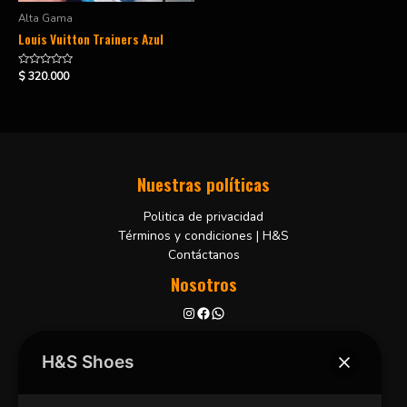
Alta Gama
Louis Vuitton Trainers Azul
Valorado
$
320.000
en
0
de
5
Nuestras políticas
Politica de privacidad
Términos y condiciones | H&S
Contáctanos
Nosotros
Bucaramanga, Colombia
+57 3102001806
H&S Shoes