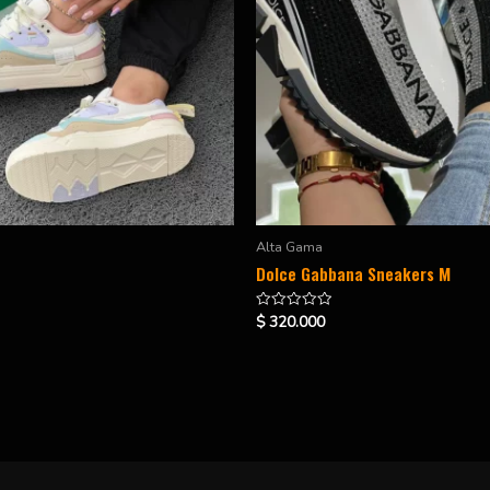
Alta Gama
Dolce Gabbana Sneakers M
$
320.000
Valorado
en
0
de
5