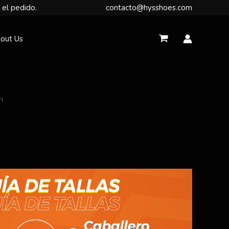
 el pedido.
contacto@hysshoes.com
out Us
i