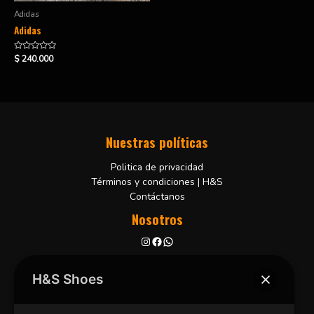
Adidas
Adidas
Valorado
$
240.000
en
0
de
5
Nuestras políticas
Politica de privacidad
Términos y condiciones | H&S
Contáctanos
Nosotros
Bucaramanga, Colombia
+57 3102001806
H&S Shoes