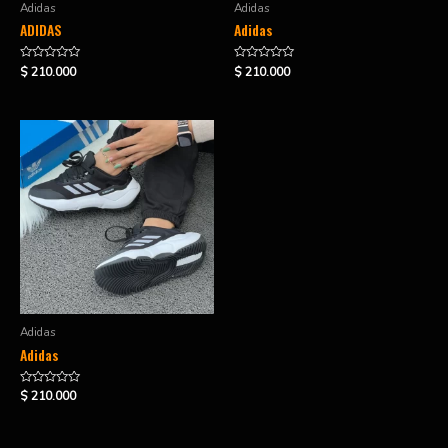
Adidas
Adidas
ADIDAS
Adidas
Valorado
Valorado
$
210.000
$
210.000
en
en
0
0
de
de
5
5
Adidas
Adidas
Valorado
$
210.000
en
0
de
5