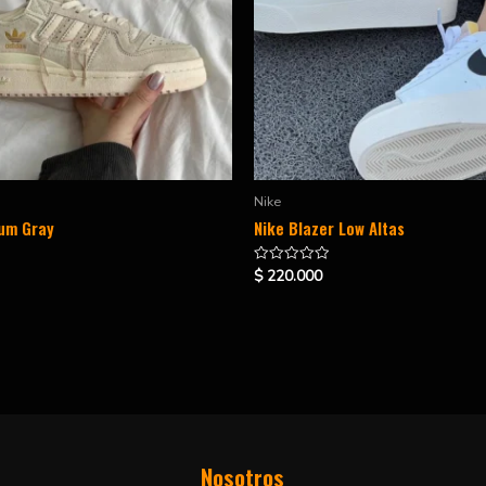
Nike
rum Gray
Nike Blazer Low Altas
$
220.000
Valorado
en
0
de
5
Nosotros