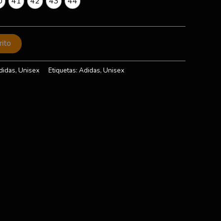
0
41
42
43
44
rito
didas
,
Unisex
Etiquetas:
Adidas
,
Unisex