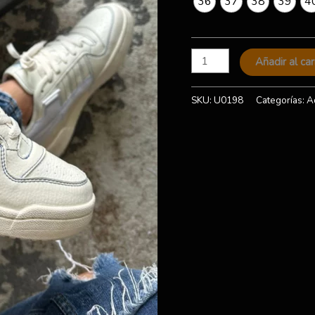
36
37
38
39
4
Añadir al car
SKU:
U0198
Categorías:
A