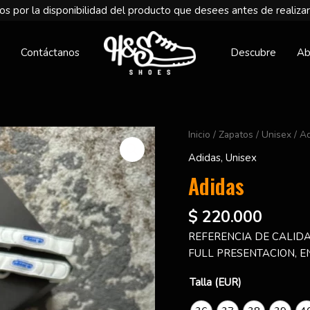
s por la disponibilidad del producto que desees antes de realizar
Contáctanos
Descubre
Ab
Adidas
Inicio
/
Zapatos
/
Unisex
/ A
cantidad
Adidas
,
Unisex
Adidas
$
220.000
REFERENCIA DE CALIDA
FULL PRESENTACION, E
Talla (EUR)