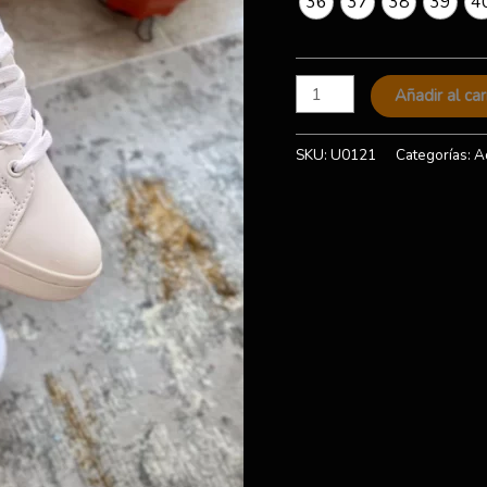
36
37
38
39
4
Añadir al car
SKU:
U0121
Categorías:
A