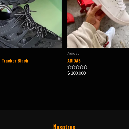
Adidas
 Tracker Black
ADIDAS
$
200.000
Valorado
en
0
de
5
Nosotros