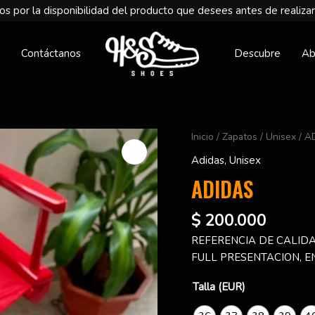
s por la disponibilidad del producto que desees antes de realizar
Contáctanos
Descubre
Ab
ADIDAS
Inicio
/
Zapatos
/
Unisex
/ A
cantidad
Adidas
,
Unisex
ADIDAS
$
200.000
REFERENCIA DE CALIDA
FULL PRESENTACION, E
Talla (EUR)