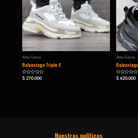
Alta Gama
Alta Gama
Balenciaga Triple S
Balenciaga
$
270.000
$
420.000
Valorado
Valorado
en
en
0
0
de
de
5
5
H&S Shoes
Nuestras políticas