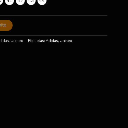
0
41
42
43
44
rito
didas
,
Unisex
Etiquetas:
Adidas
,
Unisex