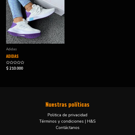
Adidas
ADIDAS
Valorado
$
210.000
en
0
de
5
Nuestras políticas
Politica de privacidad
Términos y condiciones | H&S
Contáctanos