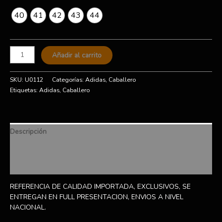
40
41
42
43
44
Añadir al carrito
SKU:
U0112
Categorías:
Adidas
,
Caballero
Etiquetas:
Adidas
,
Caballero
Descripción
Información adicional
Valoraciones (0)
REFERENCIA DE CALIDAD IMPORTADA, EXCLUSIVOS, SE
ENTREGAN EN FULL PRESENTACION, ENVIOS A NIVEL
NACIONAL.